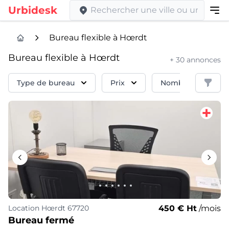
Urbidesk
Bureau flexible à Hœrdt
Bureau flexible à Hœrdt
+ 30 annonces
Filtre
Type de bureau
Prix
Nombre de Poste
450 € Ht
/mois
Location
Hœrdt 67720
Bureau fermé