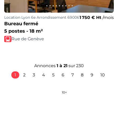
1 750 € Ht
/mois
Location
Lyon 6e Arrondissement 69006
Bureau fermé
5 postes - 18 m²
Rue de Genève
Annonces
1
à
21
sur
230
1
2
3
4
5
6
7
8
9
10
1+
10+