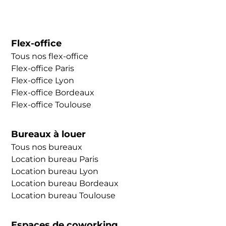
tendance pour une nouvelle forme
d'organisation : le&nbsp;travail hybride.
Le&nbsp;travail hybride&nbsp;combine
Flex-office
le&nbsp;travail au bureau&nbsp;et à distance. Le
Tous nos flex-office
but est d'offrir aux salariés les avantages des
Flex-office Paris
deux systèmes. Cette
Flex-office Lyon
nouvelle&nbsp;organisation du travail, entre
Flex-office Bordeaux
présentiel et&nbsp;full remote, peut s'articuler
Flex-office Toulouse
de différentes manières :
Bureaux à louer
Tous nos bureaux
Location bureau Paris
Location bureau Lyon
Location bureau Bordeaux
Location bureau Toulouse
Espaces de coworking