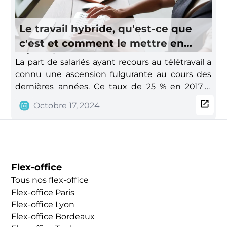
novateurs grâce à des interactions spontanées
et à la synergie entre compétences variées.
Le travail hybride, qu'est-ce que
c'est et comment le mettre en
place ?
La part de salariés ayant recours au télétravail a
connu une ascension fulgurante au cours des
dernières années. Ce taux de 25 % en 2017 a
connu un pic au cours de la pandémie du
Octobre 17, 2024
COVID (45 % en 2020). Aujourd'hui, ce chiffre
tend à se stabiliser à 36 % en 2024 avec une
tendance pour une nouvelle forme
d'organisation : le&nbsp;travail hybride.
Le&nbsp;travail hybride&nbsp;combine
Flex-office
le&nbsp;travail au bureau&nbsp;et à distance. Le
Tous nos flex-office
but est d'offrir aux salariés les avantages des
Flex-office Paris
deux systèmes. Cette
Flex-office Lyon
nouvelle&nbsp;organisation du travail, entre
Flex-office Bordeaux
présentiel et&nbsp;full remote, peut s'articuler