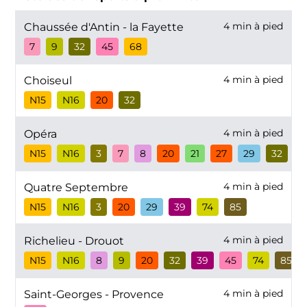
4 min à pied
Chaussée d'Antin - la Fayette
7
9
32
45
68
4 min à pied
Choiseul
N15
N16
20
32
4 min à pied
Opéra
N15
N16
3
7
8
20
21
27
29
32
4
4 min à pied
Quatre Septembre
N15
N16
3
20
29
39
74
85
4 min à pied
Richelieu - Drouot
N15
N16
8
9
20
32
39
45
74
85
4 min à pied
Saint-Georges - Provence