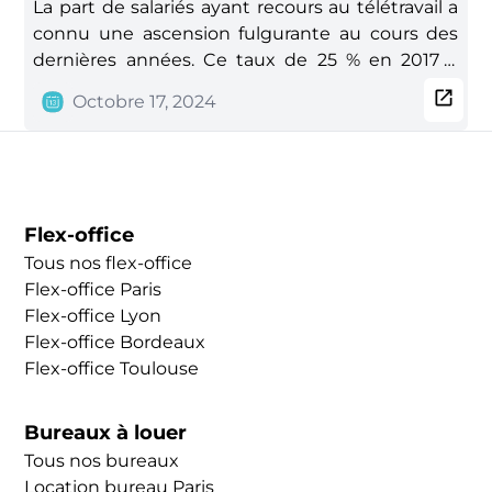
La part de salariés ayant recours au télétravail a
connu une ascension fulgurante au cours des
dernières années. Ce taux de 25 % en 2017 a
connu un pic au cours de la pandémie du
Octobre 17, 2024
COVID (45 % en 2020). Aujourd'hui, ce chiffre
tend à se stabiliser à 36 % en 2024 avec une
tendance pour une nouvelle forme
d'organisation : le&nbsp;travail hybride.
Le&nbsp;travail hybride&nbsp;combine
Flex-office
le&nbsp;travail au bureau&nbsp;et à distance. Le
Tous nos flex-office
but est d'offrir aux salariés les avantages des
Flex-office Paris
deux systèmes. Cette
Flex-office Lyon
nouvelle&nbsp;organisation du travail, entre
Flex-office Bordeaux
présentiel et&nbsp;full remote, peut s'articuler
Flex-office Toulouse
de différentes manières :
Bureaux à louer
Tous nos bureaux
Location bureau Paris